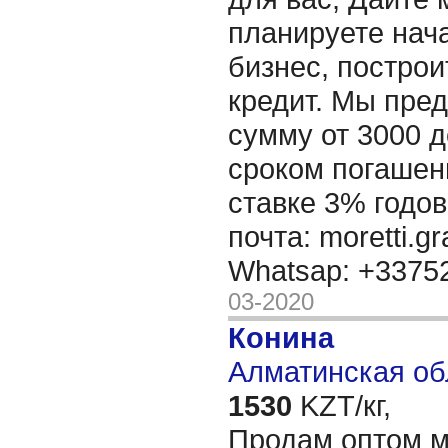
планируете нача
бизнес, построи
кредит. Мы пре
сумму от 3000 д
сроком погашени
ставке 3% годов
почта: moretti.g
Whatsap: +337
03-2020
Конина
Алматинская об
1530
KZT/кг,
Продам оптом м