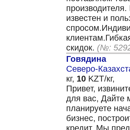
производителя.
известен и поль
спросом.Индиви
клиентам.Гибка
скидок.
(№: 529
Говядина
Северо-Казахста
кг,
10
KZT/кг,
Привет, извинит
для вас, Дайте 
планируете нача
бизнес, построи
кредит. Мы пре