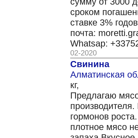
сумму от 3000 д
сроком погашени
ставке 3% годов
почта: moretti.g
Whatsap: +337
02-2020
Свинина
Алматинская об
кг,
Предлагаю мясо
производителя.
гормонов роста
плотное мясо н
запаха.Вкусное