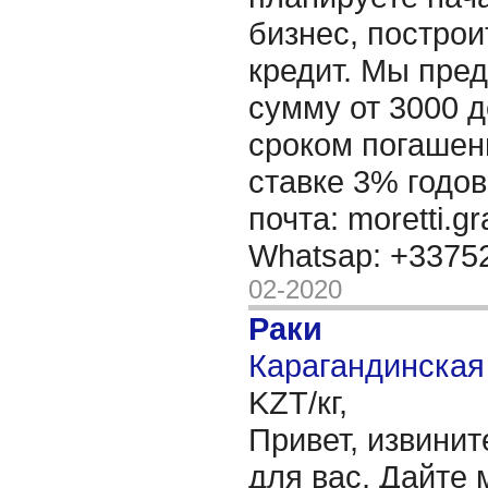
бизнес, построи
кредит. Мы пре
сумму от 3000 д
сроком погашени
ставке 3% годов
почта: moretti.g
Whatsap: +337
02-2020
Раки
Карагандинская 
KZT/кг,
Привет, извинит
для вас, Дайте 