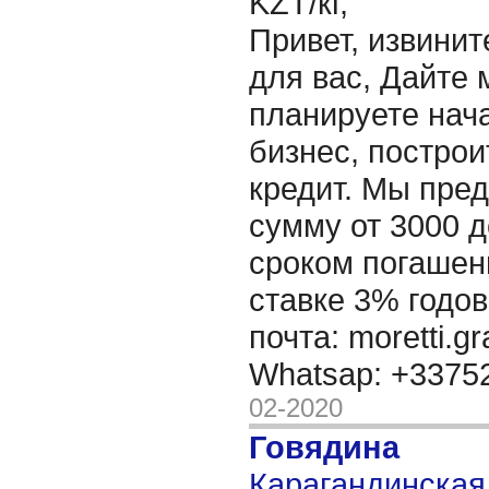
KZT/кг,
Привет, извинит
для вас, Дайте 
планируете нача
бизнес, построи
кредит. Мы пре
сумму от 3000 д
сроком погашени
ставке 3% годов
почта: moretti.g
Whatsap: +337
02-2020
Говядина
Карагандинская 