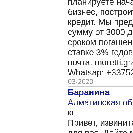
планируете нача
бизнес, построи
кредит. Мы пре
сумму от 3000 д
сроком погашени
ставке 3% годов
почта: moretti.g
Whatsap: +337
03-2020
Баранина
Алматинская об
кг,
Привет, извинит
для вас, Дайте 