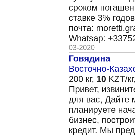
сроком погашени
ставке 3% годов
почта: moretti.g
Whatsap: +337
03-2020
Говядина
Восточно-Казахс
200 кг,
10
KZT/кг
Привет, извинит
для вас, Дайте 
планируете нача
бизнес, построи
кредит. Мы пре