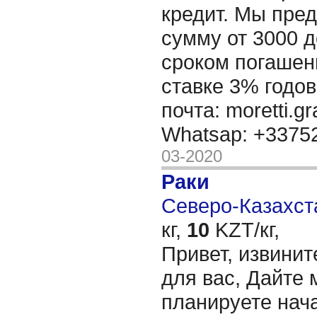
кредит. Мы пре
сумму от 3000 д
сроком погашени
ставке 3% годов
почта: moretti.g
Whatsap: +337
03-2020
Раки
Северо-Казахста
кг,
10
KZT/кг,
Привет, извинит
для вас, Дайте 
планируете нача