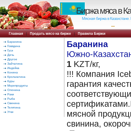
Биржа мяса в К
Мясная биржа в Казахстане.
---
Главная
|
Продать мясо на бирже
|
Правила Биржи
Баранина
Баранина
Говядина
Гуси
Южно-Казахстан
Дичь
Другое
1
KZT/кг,
Зайчатина
Индейка
!!! Компания Ice
Конина
Крольчатина
гарантия качест
Куры
Морепродукты
Оленина
соответствующ
Раки
Рыба
сертификатами.
Свинина
Телятина
мясной продукц
Утки
свинина, окороч