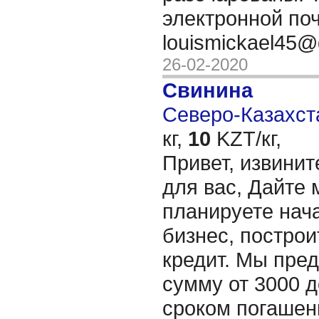
электронной по
louismickael45
26-02-2020
Свинина
Северо-Казахста
кг,
10
KZT/кг,
Привет, извинит
для вас, Дайте 
планируете нача
бизнес, построи
кредит. Мы пре
сумму от 3000 д
сроком погашени