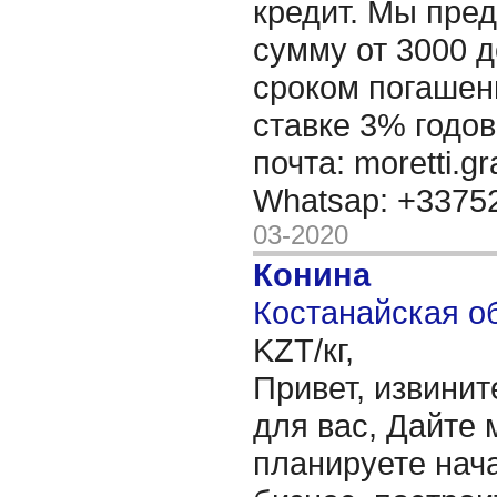
кредит. Мы пре
сумму от 3000 д
сроком погашени
ставке 3% годов
почта: moretti.g
Whatsap: +337
03-2020
Конина
Костанайская об
KZT/кг,
Привет, извинит
для вас, Дайте 
планируете нача