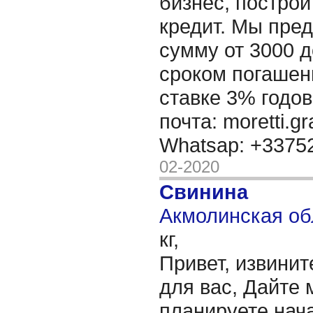
бизнес, построи
кредит. Мы пре
сумму от 3000 д
сроком погашени
ставке 3% годов
почта: moretti.g
Whatsap: +337
02-2020
Свинина
Акмолинская об
кг,
Привет, извинит
для вас, Дайте 
планируете нача