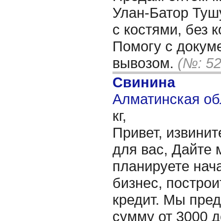
Улан-Батор Тушу
с костями, без 
Помогу с докум
вывозом.
(№: 52
Свинина
Алматинская об
кг,
Привет, извинит
для вас, Дайте 
планируете нача
бизнес, построи
кредит. Мы пре
сумму от 3000 д