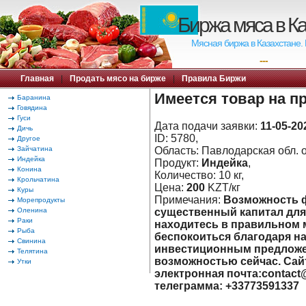
Биржа мяса в К
Мясная биржа в Казахстане.
---
Главная
|
Продать мясо на бирже
|
Правила Биржи
Имеется товар на п
Баранина
Говядина
Гуси
Дата подачи заявки:
11-05-20
Дичь
ID: 5780,
Другое
Зайчатина
Область: Павлодарская обл. о
Индейка
Продукт:
Индейка
,
Конина
Количество: 10 кг,
Крольчатина
Цена:
200
KZT/кг
Куры
Примечания:
Возможность 
Морепродукты
Оленина
существенный капитал для
Раки
находитесь в правильном м
Рыба
беспокоиться благодаря 
Свинина
инвестиционным предложе
Телятина
возможностью сейчас. Сайт: 
Утки
электронная почта:contact@
телеграмма: +33773591337